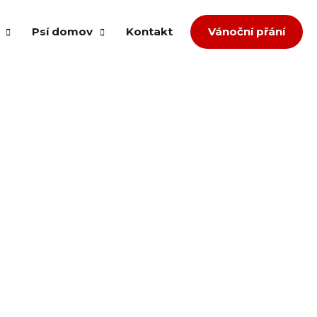
Psí domov
Kontakt
Vánoční přání
om splněných přání
Případ množíren
ů
Případ agrese
děl
Přestavba
Týrání a zanedbaná péče
dopce
Zlepšení podmínek
íspěvek
Převzetí neumístitelných z útulku
zvířata
a jiná pomoc