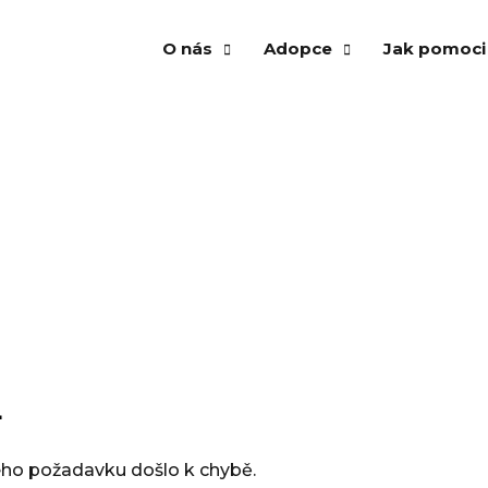
O nás
Adopce
Jak pomoci
Našli domov
O spolku
Psi k adopci
Vánoční str
Vzpomínáme
Několik vět zakladatelek
Kočky k adopci
Venčení ps
Virtuální adopce
Aktuality a články
Virtuální adopce
Kampaň An
Dočasná péče
Výroční zpráva
Dočasná péče
Adopce
Našli domov
Virtuální a
Vzpomínáme
Finanční př
4
Krmivo pro 
Materiální 
eho požadavku došlo k chybě.