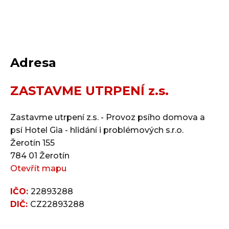
Co dělat kd
Poděkování 
Adresa
ZASTAVME UTRPENÍ z.s.
Zastavme utrpení z.s. - Provoz psího domova a
psí Hotel Gia - hlidání i problémových s.r.o.
Žerotín 155
784 01 Žerotín
Otevřít mapu
IČO:
22893288
DIČ:
CZ22893288