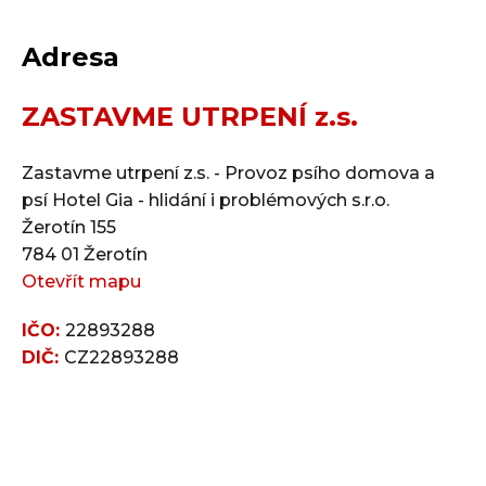
Adresa
ZASTAVME UTRPENÍ z.s.
Zastavme utrpení z.s. - Provoz psího domova a
psí Hotel Gia - hlidání i problémových s.r.o.
Žerotín 155
784 01 Žerotín
Otevřít mapu
IČO:
22893288
DIČ:
CZ22893288