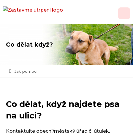
O nás
Co dělat když?
Adopce
Jak pomoci
Jak pomoci
Psí domov
Kontakt
Co dělat, když najdete psa
Vánoční přání
na ulici?
Kontaktujte obecní/městský úřad či útulek,