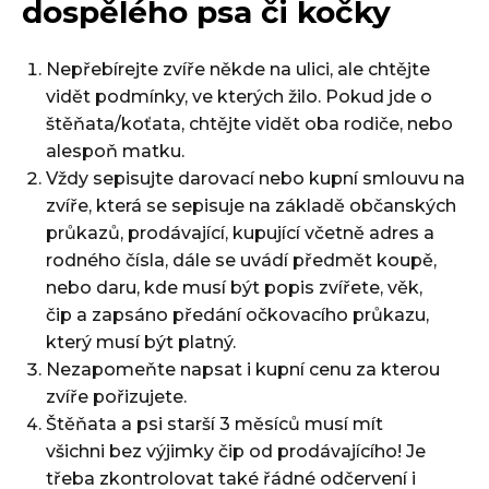
dospělého psa či kočky
Nepřebírejte zvíře někde na ulici, ale chtějte
vidět podmínky, ve kterých žilo. Pokud jde o
štěňata/koťata, chtějte vidět oba rodiče, nebo
alespoň matku.
Vždy sepisujte darovací nebo kupní smlouvu na
zvíře, která se sepisuje na základě občanských
průkazů, prodávající, kupující včetně adres a
rodného čísla, dále se uvádí předmět koupě,
nebo daru, kde musí být popis zvířete, věk,
čip a zapsáno předání očkovacího průkazu,
který musí být platný.
Nezapomeňte napsat i kupní cenu za kterou
zvíře pořizujete.
Štěňata a psi starší 3 měsíců musí mít
všichni bez výjimky čip od prodávajícího! Je
třeba zkontrolovat také řádné odčervení i