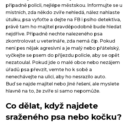
případně policii, nejlépe městskou. Informujte se u
místních, zda někdo zvíře nehledá, nález nahlaste
útulku, psa vyfoťte a dejte na FB i psího detektiva,
právě tam ho majitel pravděpodobně bude hledat
nejdříve. Případně nechte nalezeného psa
zkontrolovat u veterináře, zda nemá čip. Pokud
není pes nějak agresivní a je malý nebo přátelský,
vyčkejte se psem do příjezdu policie, aby se opět
nezatoulal. Pokud jde o malé obce nebo nezájem
úřadů psa převzít, vemte ho k sobě a
nenechávejte na ulici, aby ho nesrazilo auto.
Buď se najde majitel nebo jiné řešení, ale myslete
hlavně na to, že zvíře si samo nepomůže.
Co dělat, když najdete
sraženého psa nebo kočku?