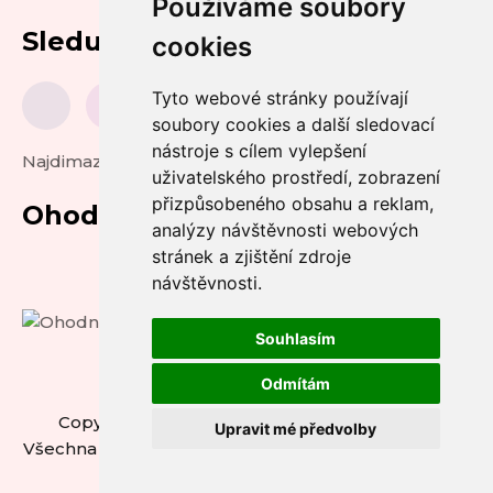
Používáme soubory
Sledujte nás
cookies
Tyto webové stránky používají
soubory cookies a další sledovací
nástroje s cílem vylepšení
Najdimazlicka.cz
uživatelského prostředí, zobrazení
přizpůsobeného obsahu a reklam,
Ohodnoťte nás
analýzy návštěvnosti webových
stránek a zjištění zdroje
návštěvnosti.
Souhlasím
Odmítám
Copyright © 2026 ZASTAVME UTRPENÍ z.s. -
Upravit mé předvolby
Všechna práva vyhrazena.
Upravit předvolby cookies