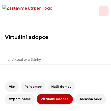
O nás
Virtuální adopce
Adopce
Jak pomoci
Aktuality a články
Psí domov
Kontakt
Vše
Psí domov
Našli domov
Vánoční přání
Vzpomínáme
Virtuální adopce
Dočasná péče