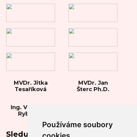
MVDr. Jitka
MVDr. Jan
Tesaříková
Šterc Ph.D.
Ing. Vladimíra
Rybková
Používáme soubory
Sledujte nás
cookies