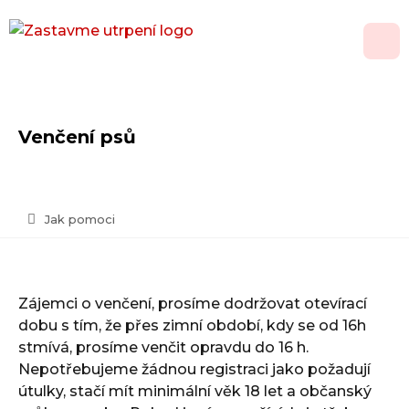
O nás
Venčení psů
Adopce
Jak pomoci
Jak pomoci
Psí domov
Kontakt
Zájemci o venčení, prosíme dodržovat otevírací
Vánoční přání
dobu s tím, že přes zimní období, kdy se od 16h
stmívá, prosíme venčit opravdu do 16 h.
Nepotřebujeme žádnou registraci jako požadují
útulky, stačí mít minimální věk 18 let a občanský