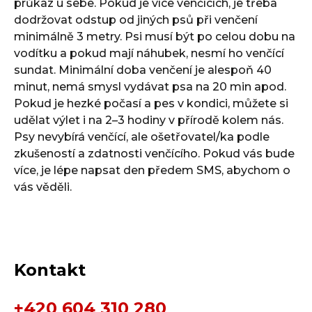
průkaz u sebe. Pokud je více venčících, je třeba
dodržovat odstup od jiných psů při venčení
minimálně 3 metry. Psi musí být po celou dobu na
vodítku a pokud mají náhubek, nesmí ho venčící
sundat. Minimální doba venčení je alespoň 40
minut, nemá smysl vydávat psa na 20 min apod.
Pokud je hezké počasí a pes v kondici, můžete si
udělat výlet i na 2–3 hodiny v přírodě kolem nás.
Psy nevybírá venčící, ale ošetřovatel/ka podle
zkušeností a zdatnosti venčícího. Pokud vás bude
více, je lépe napsat den předem SMS, abychom o
vás věděli.
Kontakt
+420 604 310 280