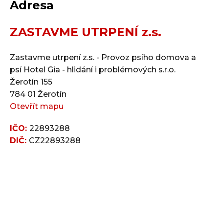
Adresa
ZASTAVME UTRPENÍ z.s.
Zastavme utrpení z.s. - Provoz psího domova a
psí Hotel Gia - hlidání i problémových s.r.o.
Žerotín 155
784 01 Žerotín
Otevřít mapu
IČO:
22893288
DIČ:
CZ22893288