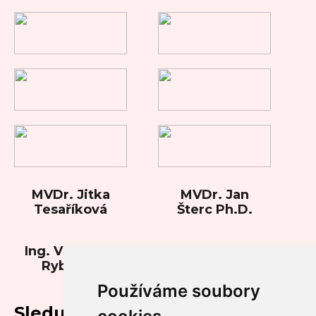
MVDr. Jitka
MVDr. Jan
Tesaříková
Šterc Ph.D.
Ing. Vladimíra
Rybková
Používáme soubory
Sledujte nás