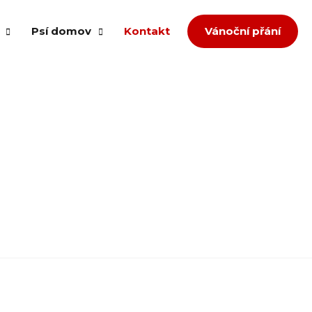
Psí domov
Kontakt
Vánoční přání
om splněných přání
Případ množíren
ů
Případ agrese
děl
Přestavba
Týrání a zanedbaná péče
dopce
Zlepšení podmínek
íspěvek
Převzetí neumístitelných z útulku
zvířata
a jiná pomoc