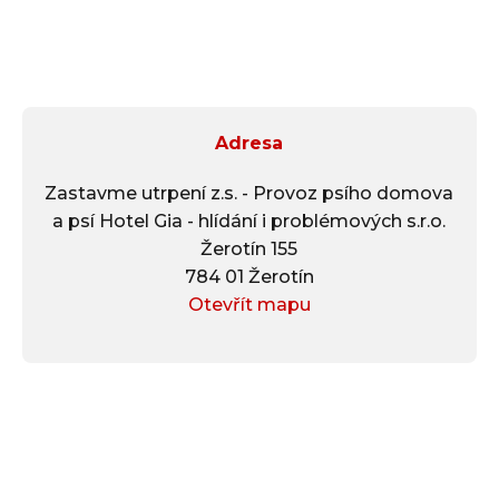
yž?
a partneři
Adresa
Zastavme utrpení z.s. - Provoz psího domova
a psí Hotel Gia - hlídání i problémových s.r.o.
Žerotín 155
784 01 Žerotín
Otevřít mapu