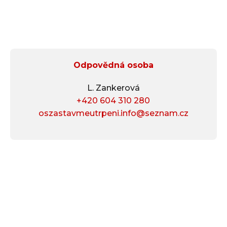
Co dělat kd
Poděkování 
Odpovědná osoba
L. Zankerová
+420 604 310 280
oszastavmeutrpeni.info@seznam.cz