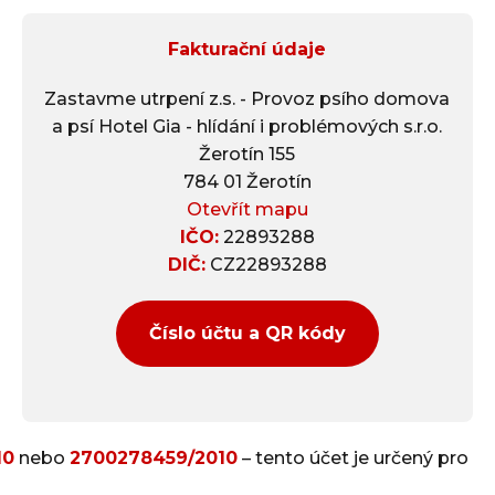
Fakturační údaje
Zastavme utrpení z.s. - Provoz psího domova
a psí Hotel Gia - hlídání i problémových s.r.o.
Žerotín 155
784 01 Žerotín
Otevřít mapu
IČO:
22893288
DIČ:
CZ22893288
Číslo účtu a QR kódy
10
nebo
2700278459/2010
– tento účet je určený pro