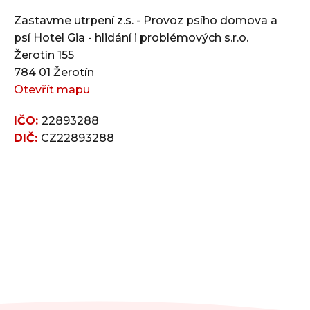
Zastavme utrpení z.s. - Provoz psího domova a
psí Hotel Gia - hlidání i problémových s.r.o.
Žerotín 155
784 01 Žerotín
Otevřít mapu
IČO:
22893288
DIČ:
CZ22893288