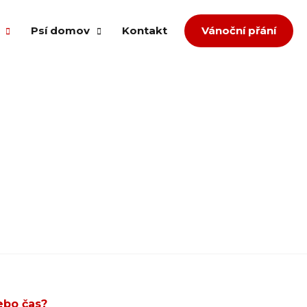
Psí domov
Kontakt
Vánoční přání
om splněných přání
Případ množíren
ů
Případ agrese
děl
Přestavba
Týrání a zanedbaná péče
dopce
Zlepšení podmínek
íspěvek
Převzetí neumístitelných z útulku
zvířata
a jiná pomoc
ebo čas?