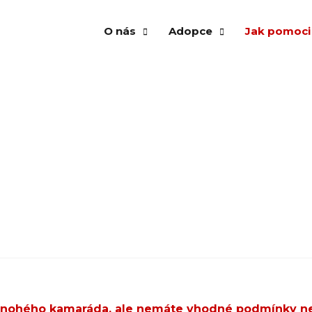
O nás
Adopce
Jak pomoci
Našli domov
O spolku
Psi k adopci
Vánoční str
Vzpomínáme
Několik vět zakladatelek
Kočky k adopci
Venčení ps
Virtuální adopce
Aktuality a články
Virtuální adopce
Kampaň An
Dočasná péče
Výroční zpráva
Dočasná péče
Adopce
Našli domov
Virtuální a
Vzpomínáme
Finanční př
Krmivo pro 
Materiální 
 čtyřnohého kamaráda, ale nemáte vhodné podmínky n