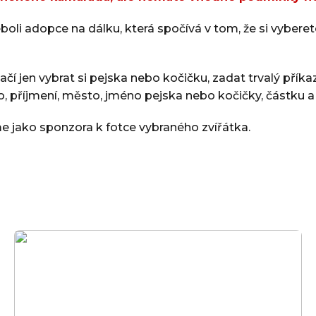
Co dělat kd
eboli adopce na dálku, která spočívá v tom, že si vybere
Poděkování 
ačí jen vybrat si pejska nebo kočičku, zadat trvalý pří
příjmení, město, jméno pejska nebo kočičky, částku a č
me jako sponzora k fotce vybraného zvířátka.