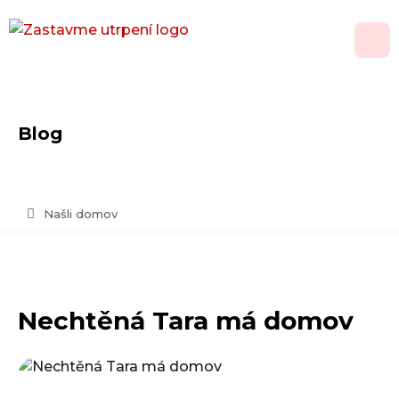
O nás
Blog
Adopce
Jak pomoci
Našli domov
Psí domov
Kontakt
Nechtěná Tara má domov
Vánoční přání