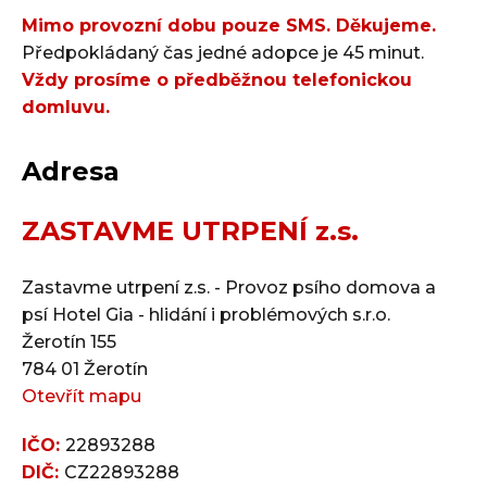
Mimo provozní dobu pouze SMS. Děkujeme.
Předpokládaný čas jedné adopce je 45 minut.
Vždy prosíme o předběžnou telefonickou
domluvu.
Adresa
ZASTAVME UTRPENÍ z.s.
Zastavme utrpení z.s. - Provoz psího domova a
psí Hotel Gia - hlidání i problémových s.r.o.
Žerotín 155
784 01 Žerotín
Otevřít mapu
IČO:
22893288
DIČ:
CZ22893288