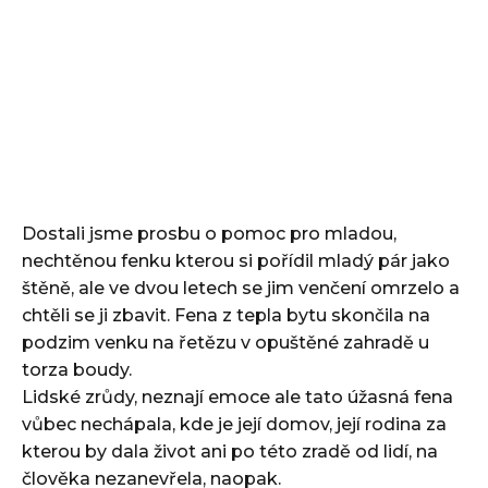
Dostali jsme prosbu o pomoc pro mladou,
nechtěnou fenku kterou si pořídil mladý pár jako
štěně, ale ve dvou letech se jim venčení omrzelo a
chtěli se ji zbavit. Fena z tepla bytu skončila na
podzim venku na řetězu v opuštěné zahradě u
torza boudy.
Lidské zrůdy, neznají emoce ale tato úžasná fena
vůbec nechápala, kde je její domov, její rodina za
kterou by dala život ani po této zradě od lidí, na
člověka nezanevřela, naopak.