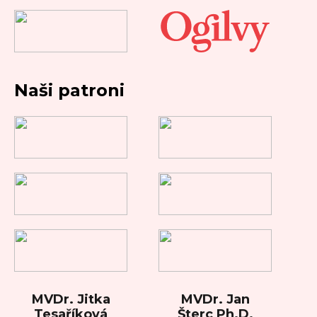
Naši patroni
MVDr. Jitka
MVDr. Jan
Tesaříková
Šterc Ph.D.