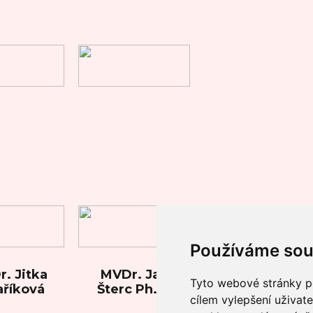
Používáme sou
. Jitka
MVDr. Jan
Tyto webové stránky po
aříková
Šterc Ph.D.
cílem vylepšení uživat