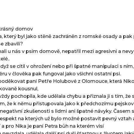
 krásný domov
, který byl jako stěně zachráněn z romské osady a pak 
e zbavili?
ali u nás v psím domově, nepatřil mezi agresivní a nevy
elé..
yž se cítil v ohrožení nebo při špatné manipulaci s ním
ěru v člověka pak fungoval jako všichni ostatní psi.
 poděkovat paní Petře Holubové z Olomouce, která Nik
akovaně kousnul,
ždy pochopila, kde udělala chybu a přiznala ji s tím, že s
om, že k němu přistupovala jako k předchozímu pejskovi
negativní zkušenosti s lidmi ani špatné návyky. Časem s
spekt na kterých už bylo možné postavit pevný vztah a te
V a pro Nika je paní Petra bůh na kterém visí
 nevzdala, udělala další psí duši šťastnou s životem jaký