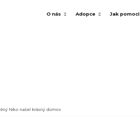
O nás
Adopce
Jak pomoci
Našli domov
O spolku
Psi k adopci
Vánoční str
Vzpomínáme
Několik vět zakladatelek
Kočky k adopci
Venčení ps
Virtuální adopce
Aktuality a články
Virtuální adopce
Kampaň An
Dočasná péče
Výroční zpráva
Dočasná péče
Adopce
Našli domov
Virtuální a
Vzpomínáme
Finanční př
ěný Niko našel krásný domov
Krmivo pro 
Materiální 