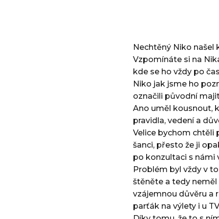
Nechtěný Niko našel
Vzpomínáte si na Nika
kde se ho vždy po čas
Niko jak jsme ho pozn
označili původní majit
Ano uměl kousnout, kd
pravidla, vedení a dův
Velice bychom chtěli
šanci, přesto že ji op
po konzultaci s námi v
Problém byl vždy v t
štěněte a tedy neměl 
vzájemnou důvěru a re
parťák na výlety i u T
Díky tomu, že to s ním