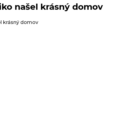
iko našel krásný domov
Co dělat kd
Poděkování 