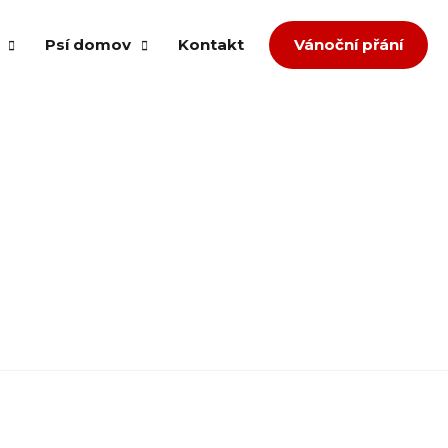
Psí domov
Kontakt
Vánoční přání
om splněných přání
Případ množíren
ů
Případ agrese
děl
Přestavba
Týrání a zanedbaná péče
dopce
Zlepšení podmínek
íspěvek
Převzetí neumístitelných z útulku
zvířata
a jiná pomoc