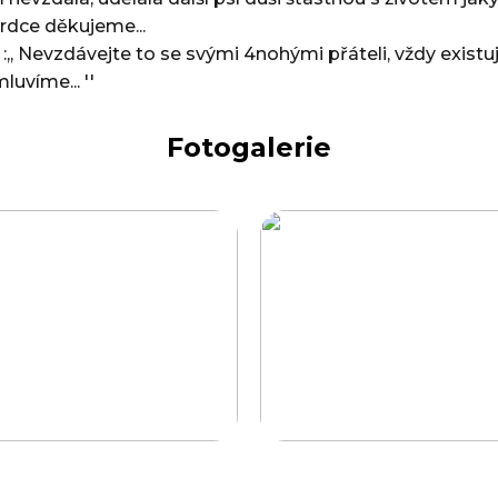
srdce děkujeme...
:,, Nevzdávejte to se svými 4nohými přáteli, vždy existu
luvíme... ''
Fotogalerie