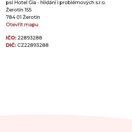
psí Hotel Gia - hlidání i problémových s.r.o.
Žerotín 155
784 01 Žerotín
Otevřít mapu
IČO:
22893288
DIČ:
CZ22893288