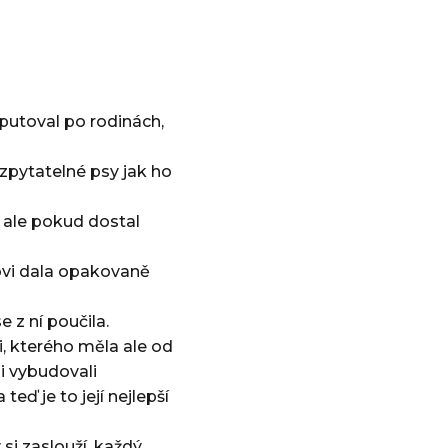
putoval po rodinách,
zpytatelné psy jak ho
, ale pokud dostal
ovi dala opakovaně
e z ní poučila.
, kterého měla ale od
i vybudovali
ď je to její nejlepší
 si zaslouží, každý