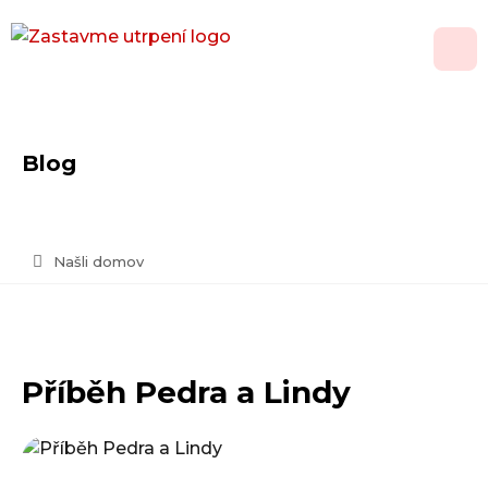
O nás
Blog
Adopce
Jak pomoci
Našli domov
Psí domov
Kontakt
Příběh Pedra a Lindy
Vánoční přání