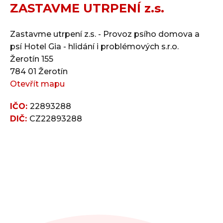
ZASTAVME UTRPENÍ z.s.
Zastavme utrpení z.s. - Provoz psího domova a
psí Hotel Gia - hlidání i problémových s.r.o.
Žerotín 155
784 01 Žerotín
Otevřít mapu
IČO:
22893288
DIČ:
CZ22893288