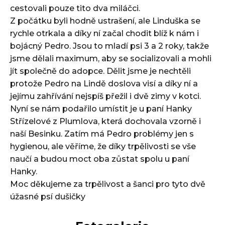
cestovali pouze tito dva miláčci.
Z počátku byli hodně ustrašení, ale Linduška se
rychle otrkala a díky ní začal chodit blíž k nám i
bojácný Pedro. Jsou to mladí psi 3 a 2 roky, takže
jsme dělali maximum, aby se socializovali a mohli
jít společně do adopce. Dělit jsme je nechtěli
protože Pedro na Lindě doslova visí a díky ní a
jejímu zahřívání nejspíš přežil i dvě zimy v kotci.
Nyní se nám podařilo umístit je u paní Hanky
Střízelové z Plumlova, která dochovala vzorně i
naší Besinku. Zatím má Pedro problémy jen s
hygienou, ale věříme, že díky trpělivosti se vše
naučí a budou moct oba zůstat spolu u paní
Hanky.
Moc děkujeme za trpělivost a šanci pro tyto dvě
úžasné psí dušičky