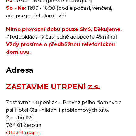
Pá:
10:00 - 18:00 (převážně adopce)
So - Ne:
11:00 - 16:00 (podle počasí, venčení,
adopce po tel. domluvě)
Mimo provozní dobu pouze SMS. Děkujeme.
Předpokládaný čas jedné adopce je 45 minut.
Vždy prosíme o předběžnou telefonickou
domluvu.
Adresa
ZASTAVME UTRPENÍ z.s.
Zastavme utrpení z.s. - Provoz psího domova a
psí Hotel Gia - hlidání i problémových s.r.o.
Žerotín 155
784 01 Žerotín
Otevřít mapu