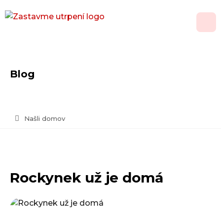
O nás
Blog
Adopce
Jak pomoci
Našli domov
Psí domov
Kontakt
Rockynek už je domá
Vánoční přání