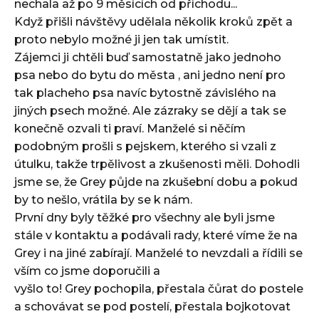
nechala až po 9 měsících od příchodu...
Když přišli návštěvy udělala několik kroků zpět a
proto nebylo možné ji jen tak umístit.
Zájemci ji chtěli buď samostatně jako jednoho
psa nebo do bytu do města , ani jedno není pro
tak placheho psa navíc bytostně závislého na
jiných psech možné. Ale zázraky se dějí a tak se
konečně ozvali ti praví. Manželé si něčím
podobným prošli s pejskem, kterého si vzali z
útulku, takže trpělivost a zkušenosti měli. Dohodli
jsme se, že Grey půjde na zkušební dobu a pokud
by to nešlo, vrátila by se k nám.
První dny byly těžké pro všechny ale byli jsme
stále v kontaktu a podávali rady, které víme že na
Grey i na jiné zabírají. Manželé to nevzdali a řídili se
vším co jsme doporučili a
vyšlo to! Grey pochopila, přestala čůrat do postele
a schovávat se pod postelí, přestala bojkotovat