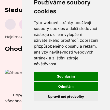
Používáme soubory
Sledujte nás
cookies
Tyto webové stránky používají
soubory cookies a další sledovací
nástroje s cílem vylepšení
Najdimazlicka.cz
uživatelského prostředí, zobrazení
přizpůsobeného obsahu a reklam,
Ohodnoťte nás
analýzy návštěvnosti webových
stránek a zjištění zdroje
návštěvnosti.
Souhlasím
Odmítám
Copyright © 2026 ZASTAVME UTRPENÍ z.s. -
Upravit mé předvolby
Všechna práva vyhrazena.
Upravit předvolby cookies