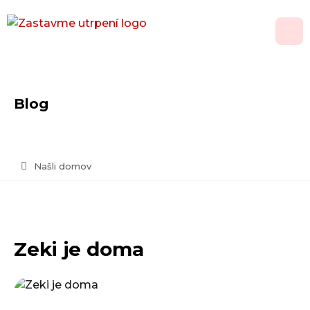
O nás
Blog
Adopce
Jak pomoci
Našli domov
Psí domov
Kontakt
Zeki je doma
Vánoční přání