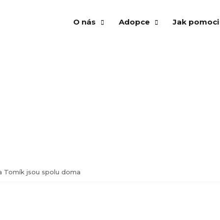
O nás
Adopce
Jak pomoci
Našli domov
O spolku
Psi k adopci
Vánoční str
Vzpomínáme
Několik vět zakladatelek
Kočky k adopci
Venčení ps
Virtuální adopce
Aktuality a články
Virtuální adopce
Kampaň An
Dočasná péče
Výroční zpráva
Dočasná péče
Adopce
Našli domov
Virtuální a
Vzpomínáme
Finanční př
 a Tomík jsou spolu doma
Krmivo pro 
Materiální 