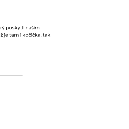
rý poskytli naším
 je tam i kočička, tak