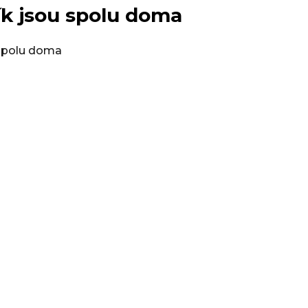
ík jsou spolu doma
Co dělat kd
Poděkování 