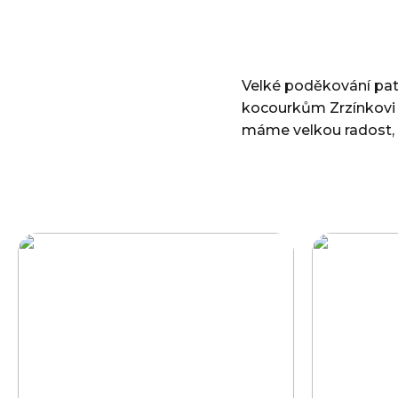
Velké poděkování patř
kocourkům Zrzínkovi a
máme velkou radost, ž