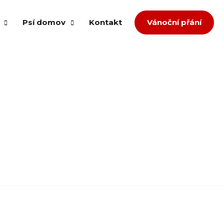
Psí domov
Kontakt
Vánoční přání
om splněných přání
Případ množíren
ů
Případ agrese
děl
Přestavba
Týrání a zanedbaná péče
dopce
Zlepšení podmínek
íspěvek
Převzetí neumístitelných z útulku
zvířata
a jiná pomoc