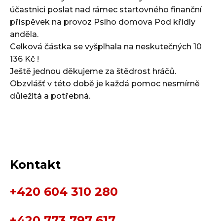
účastnici poslat nad rámec startovného finanční
příspěvek na provoz Psího domova Pod křídly
anděla.
Celková částka se vyšplhala na neskutečných 10
136 Kč !
Ještě jednou děkujeme za štědrost hráčů.
Obzvlášť v této době je každá pomoc nesmírně
důležitá a potřebná.
Kontakt
+420 604 310 280
+420 773 797 617