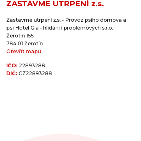
ZASTAVME UTRPENÍ z.s.
Zastavme utrpení z.s. - Provoz psího domova a
psí Hotel Gia - hlidání i problémových s.r.o.
Žerotín 155
784 01 Žerotín
Otevřít mapu
IČO:
22893288
DIČ:
CZ22893288