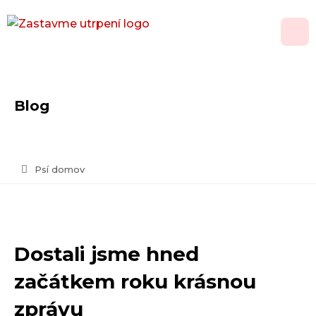
O nás
Blog
Adopce
Jak pomoci
Psí domov
Psí domov
Kontakt
Dostali jsme hned
Vánoční přání
začátkem roku krásnou
zprávu