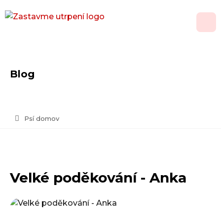
O nás
Blog
Adopce
Jak pomoci
Psí domov
Psí domov
Kontakt
Velké poděkování - Anka
Vánoční přání