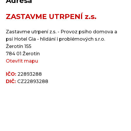
Adresa
ZASTAVME UTRPENÍ z.s.
Zastavme utrpení z.s. - Provoz psího domova a
psí Hotel Gia - hlidání i problémových s.r.o.
Žerotín 155
784 01 Žerotín
Otevřít mapu
IČO:
22893288
DIČ:
CZ22893288