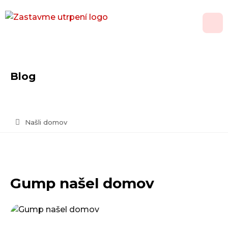
O nás
Blog
Adopce
Jak pomoci
Našli domov
Psí domov
Kontakt
Gump našel domov
Vánoční přání