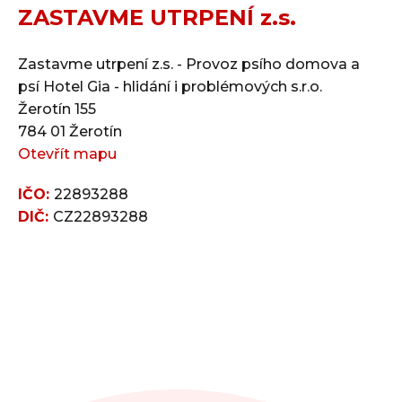
ZASTAVME UTRPENÍ z.s.
Zastavme utrpení z.s. - Provoz psího domova a
psí Hotel Gia - hlidání i problémových s.r.o.
Žerotín 155
784 01 Žerotín
Otevřít mapu
IČO:
22893288
DIČ:
CZ22893288