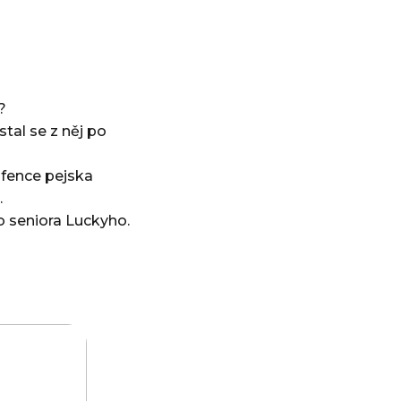
?
stal se z něj po
 fence pejska
.
o seniora Luckyho.