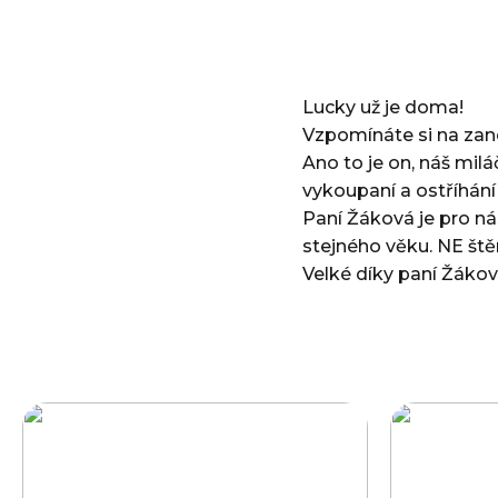
Lucky už je doma!
Vzpomínáte si na za
Ano to je on, náš miláč
vykoupaní a ostříhání
Paní Žáková je pro nás
stejného věku. NE ště
Velké díky paní Žákov