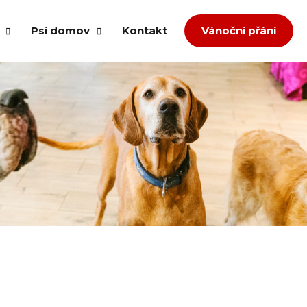
Psí domov
Kontakt
Vánoční přání
om splněných přání
Případ množíren
ů
Případ agrese
děl
Přestavba
Týrání a zanedbaná péče
dopce
Zlepšení podmínek
íspěvek
Převzetí neumístitelných z útulku
zvířata
a jiná pomoc