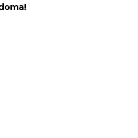
 doma!
Co dělat kd
Poděkování 