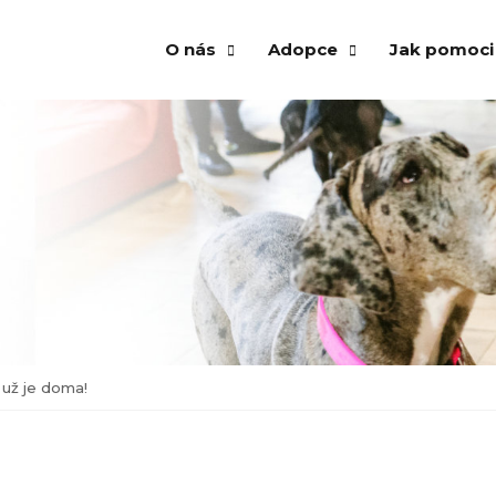
O nás
Adopce
Jak pomoci
Našli domov
O spolku
Psi k adopci
Vánoční str
Vzpomínáme
Několik vět zakladatelek
Kočky k adopci
Venčení ps
Virtuální adopce
Aktuality a články
Virtuální adopce
Kampaň An
Dočasná péče
Výroční zpráva
Dočasná péče
Adopce
Našli domov
Virtuální a
Vzpomínáme
Finanční př
 už je doma!
Krmivo pro 
Materiální 