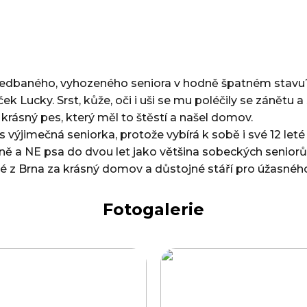
nedbaného, vyhozeného seniora v hodně špatném stavu
ek Lucky. Srst, kůže, oči i uši se mu poléčily se zánětu a 
 krásný pes, který měl to štěstí a našel domov.
 výjimečná seniorka, protože vybírá k sobě i své 12 leté
ně a NE psa do dvou let jako většina sobeckých seniorů
é z Brna za krásný domov a důstojné stáří pro úžasnéh
Fotogalerie