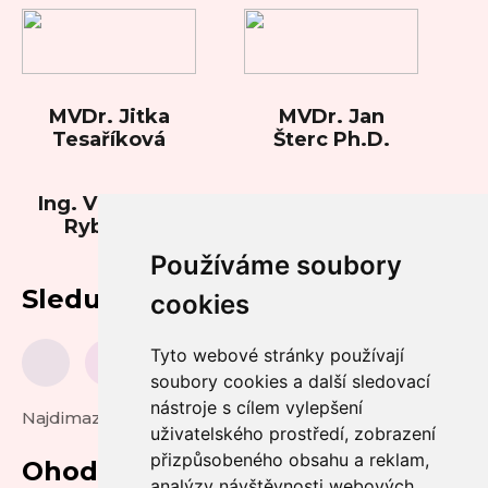
MVDr. Jitka
MVDr. Jan
Tesaříková
Šterc Ph.D.
Ing. Vladimíra
Rybková
Používáme soubory
Sledujte nás
cookies
Tyto webové stránky používají
soubory cookies a další sledovací
nástroje s cílem vylepšení
Najdimazlicka.cz
uživatelského prostředí, zobrazení
přizpůsobeného obsahu a reklam,
Ohodnoťte nás
analýzy návštěvnosti webových