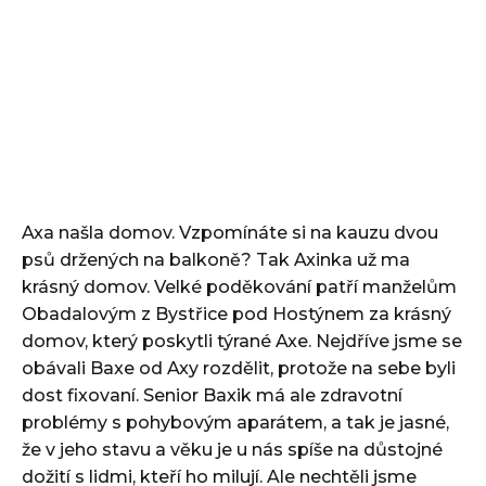
Axa našla domov. Vzpomínáte si na kauzu dvou
psů držených na balkoně? Tak Axinka už ma
krásný domov. Velké poděkování patří manželům
Obadalovým z Bystřice pod Hostýnem za krásný
domov, který poskytli týrané Axe. Nejdříve jsme se
obávali Baxe od Axy rozdělit, protože na sebe byli
dost fixovaní. Senior Baxik má ale zdravotní
problémy s pohybovým aparátem, a tak je jasné,
že v jeho stavu a věku je u nás spíše na důstojné
dožití s lidmi, kteří ho milují. Ale nechtěli jsme