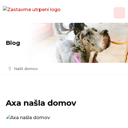
O nás
Blog
Adopce
Jak pomoci
Našli domov
Psí domov
Kontakt
Axa našla domov
Vánoční přání