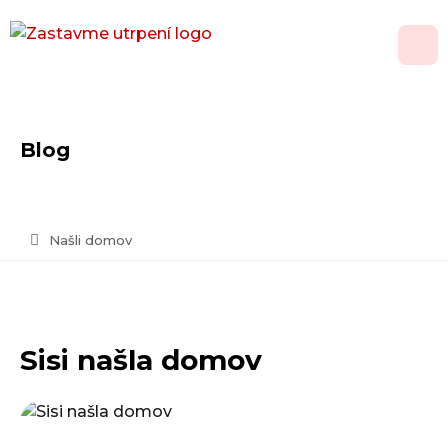
O nás
Blog
Adopce
Jak pomoci
Našli domov
Psí domov
Kontakt
Sisi našla domov
Vánoční přání