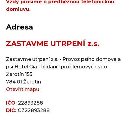
Vždy prosíme o předběžnou telefonickou
domluvu.
Adresa
ZASTAVME UTRPENÍ z.s.
Zastavme utrpení z.s. - Provoz psího domova a
psí Hotel Gia - hlidání i problémových s.r.o.
Žerotín 155
784 01 Žerotín
Otevřít mapu
IČO:
22893288
DIČ:
CZ22893288